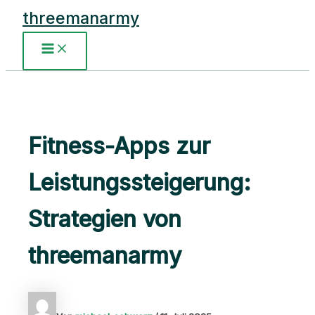
Zum
threemanarmy
Inhalt
springen
Main
Menu
Fitness-Apps zur
Leistungssteigerung:
Strategien von
threemanarmy